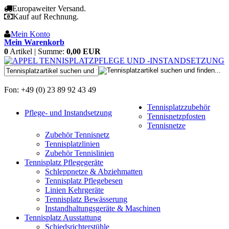
Europaweiter Versand.
Kauf auf Rechnung.
Mein Konto
Mein Warenkorb
0
Artikel | Summe:
0,00 EUR
Fon: +49 (0) 23 89 92 43 49
Tennisplatzzubehör
Pflege- und Instandsetzung
Tennisnetzpfosten
Tennisnetze
Zubehör Tennisnetz
Tennisplatzlinien
Zubehör Tennislinien
Tennisplatz Pflegegeräte
Schleppnetze & Abziehmatten
Tennisplatz Pflegebesen
Linien Kehrgeräte
Tennisplatz Bewässerung
Instandhaltungsgeräte & Maschinen
Tennisplatz Ausstattung
Schiedsrichterstühle