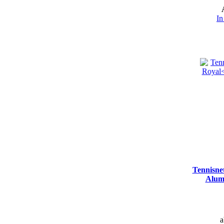
In
Tennisne
Alum
a