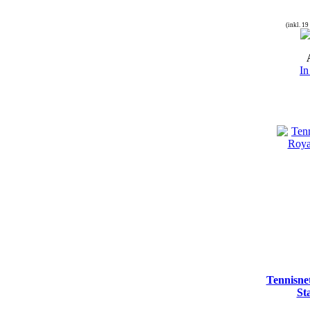
(inkl. 1
In
Tennisne
St