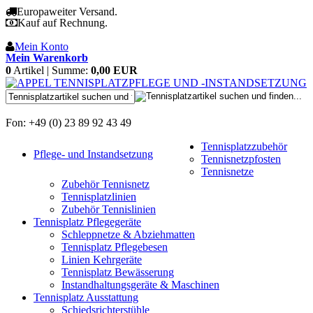
Europaweiter Versand.
Kauf auf Rechnung.
Mein Konto
Mein Warenkorb
0
Artikel | Summe:
0,00 EUR
Fon: +49 (0) 23 89 92 43 49
Tennisplatzzubehör
Pflege- und Instandsetzung
Tennisnetzpfosten
Tennisnetze
Zubehör Tennisnetz
Tennisplatzlinien
Zubehör Tennislinien
Tennisplatz Pflegegeräte
Schleppnetze & Abziehmatten
Tennisplatz Pflegebesen
Linien Kehrgeräte
Tennisplatz Bewässerung
Instandhaltungsgeräte & Maschinen
Tennisplatz Ausstattung
Schiedsrichterstühle