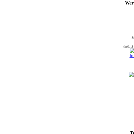
Wer
a
(inkl. 1
In
T