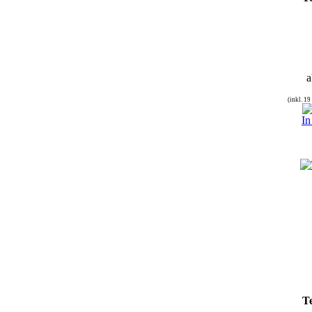
a
(inkl. 1
In
T