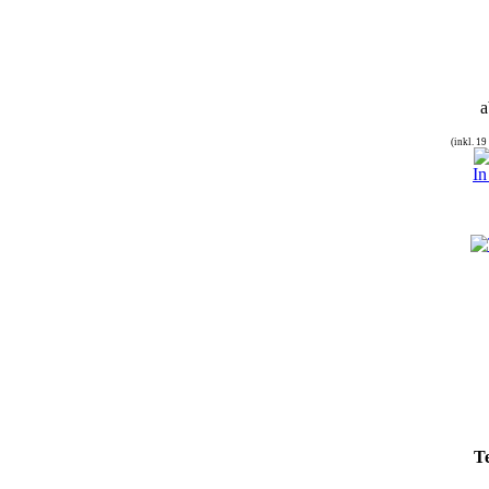
a
(inkl. 1
In
T