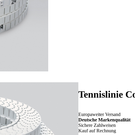
Tennislinie C
Europaweiter Versand
Deutsche Markenqualität
Sichere Zahlweisen
Kauf auf Rechnung