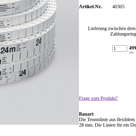
Artikel-Nr.
40365
Lieferung zwischen de
Zahlungsein
49
inkl.
Frage zum Produkt?
Bauart
Die Tennislinie aus flexible
28 mm. Die Linien für ein Dop