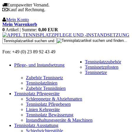
Europaweiter Versand.
Kauf auf Rechnung.
Mein Konto
Mein Warenkorb
0
Artikel | Summe:
0,00 EUR
Fon: +49 (0) 23 89 92 43 49
Tennisplatzzubehör
Pflege- und Instandsetzung
Tennisnetzpfosten
Tennisnetze
Zubehör Tennisnetz
Tennisplatzlinien
Zubehör Tennislinien
Tennisplatz Pflegegeräte
Schleppnetze & Abziehmatten
Tennisplatz Pflegebesen
Linien Kehrgeräte
Tennisplatz Bewässerung
Instandhaltungsgeräte & Maschinen
Tennisplatz Ausstattung
Schiedsrichterstühle